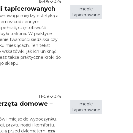
15-09-2025
li tapicerowanych
meble
tapicerowane
ównowaga między estetyką a
lemem w codziennym
pełniać, częstotliwość
była trafiona. W praktyce
enie twardości siedziska czy
ku miesiącach. Ten tekst
wskazówki, jak ich uniknąć
esz także praktyczne kroki do
go sklepu.
11-08-2025
erzęta domowe –
meble
tapicerowane
ów i miejsc do wypoczynku.
i, przytulności i komfortu.
stają przed dylematem:
czy