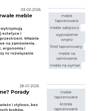
03-02-2026
rwałe meble
meble
tapicerowane
meble zabłyszcz
i wytrzymują
 estetyce i
wyposażenie
przestrzeni. Właśnie
wnętrz
owe na zamówienie.
fotel tapicerowany
ć, ergonomia i
czy to rozwiązanie
meble na
zamówienie
meble na wymiar
28-01-2026
ne? Porady
meble
tapicerowane
krzesła
ieżo i stylowo, bez
tapicerowane
nych kroków,