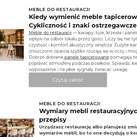
MEBLE DO RESTAURACJI
Kiedy wymienić meble tapicerow
Cykliczność i znaki ostrzegawcze
Meble do restauracji
— kanapy, loże, krzesła i pan
wpływ na odbiór lokalu przez gości. Liczy się nie t
czystość i komfort akustyczny wnętrza. Zużyte kan
zniszczone oparcia szybko rzucają się w oczy i mog
Dobrze dobrane
panele tapicerowane
pomagają też
poprawić atmosferę podczas posiłków. Sprawdź, k
wyposażenie i na jakie sygnały zwracać uwagę.
Czytaj całość
MEBLE DO RESTAURACJI
Wymiary mebli restauracyjnyc
przepisy
Urządzasz restaurację albo planujesz zmi
wymiarów mebli, bo to one decydują o kom