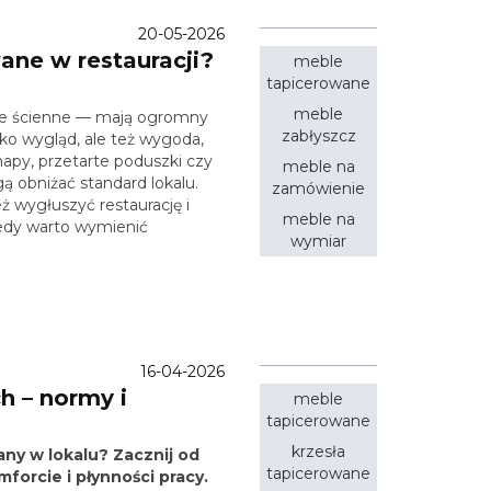
20-05-2026
ane w restauracji?
meble
tapicerowane
meble
ele ścienne — mają ogromny
zabłyszcz
ylko wygląd, ale też wygoda,
apy, przetarte poduszki czy
meble na
ą obniżać standard lokalu.
zamówienie
 wygłuszyć restaurację i
meble na
iedy warto wymienić
wymiar
16-04-2026
h – normy i
meble
tapicerowane
krzesła
any w lokalu? Zacznij od
tapicerowane
forcie i płynności pracy.