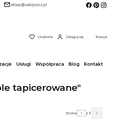
sklep@zablyszcz.pl
Produkty w koszyk
Ulubione
Zaloguj się
Koszyk
zacje
Usługi
Współpraca
Blog
Kontakt
le tapicerowane"
Strona
z 3
Następne wpis