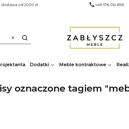
dostawa od 2000 zł
+48 576 014 896
Wyczyść
Szukaj
Projektanta
Dodatki
Meble kontraktowe
Reali
sy oznaczone tagiem "meb