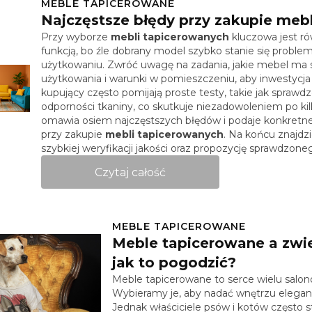
MEBLE TAPICEROWANE
Najczęstsze błędy przy zakupie meb
Przy wyborze
mebli tapicerowanych
kluczowa jest r
funkcją, bo źle dobrany model szybko stanie się prob
użytkowaniu. Zwróć uwagę na zadania, jakie mebel ma s
użytkowania i warunki w pomieszczeniu, aby inwestycja 
kupujący często pomijają proste testy, takie jak sprawdz
odporności tkaniny, co skutkuje niezadowoleniem po kil
omawia osiem najczęstszych błędów i podaje konkretne 
przy zakupie
mebli tapicerowanych
. Na końcu znajdzi
szybkiej weryfikacji jakości oraz propozycję sprawdzone
Czytaj całość
MEBLE TAPICEROWANE
Meble tapicerowane a zwi
jak to pogodzić?
Meble tapicerowane to serce wielu salon
Wybieramy je, aby nadać wnętrzu elegancj
Jednak właściciele psów i kotów często 