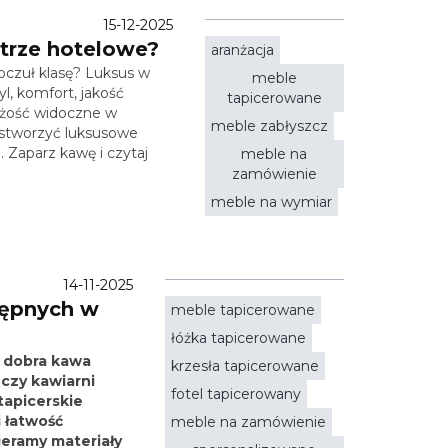
15-12-2025
trze hotelowe?
aranżacja
poczuł klasę? Luksus w
meble
yl, komfort, jakość
tapicerowane
eżość widoczne w
meble zabłyszcz
k stworzyć luksusowe
Zaparz kawę i czytaj
meble na
zamówienie
meble na wymiar
14-11-2025
tępnych w
meble tapicerowane
łóżka tapicerowane
k dobra kawa
krzesła tapicerowane
 czy kawiarni
fotel tapicerowany
 tapicerskie
 łatwość
meble na zamówienie
ieramy materiały