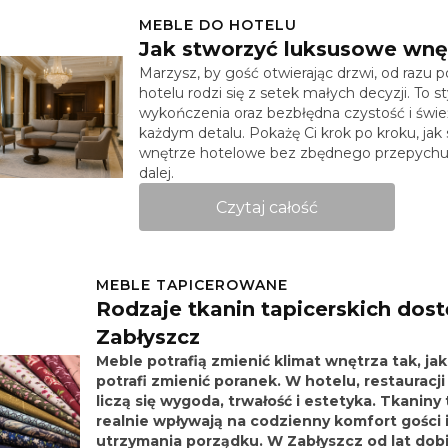
MEBLE DO HOTELU
Jak stworzyć luksusowe wnę
Marzysz, by gość otwierając drzwi, od razu 
hotelu rodzi się z setek małych decyzji. To st
wykończenia oraz bezbłędna czystość i świ
każdym detalu. Pokażę Ci krok po kroku, ja
wnętrze hotelowe bez zbędnego przepychu. 
dalej.
Czytaj całość
MEBLE TAPICEROWANE
Rodzaje tkanin tapicerskich dos
Zabłyszcz
Meble potrafią zmienić klimat wnętrza tak, ja
potrafi zmienić poranek. W hotelu, restauracji
liczą się wygoda, trwałość i estetyka. Tkaniny
realnie wpływają na codzienny komfort gości i
utrzymania porządku. W Zabłyszcz od lat dob