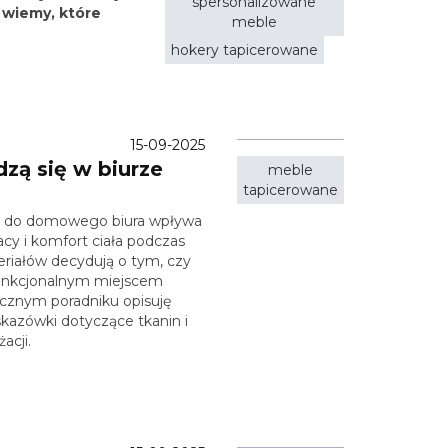
spersonalizowane
 wiemy, które
meble
hokery tapicerowane
15-09-2025
zą się w biurze
meble
tapicerowane
do domowego biura wpływa
acy i komfort ciała podczas
eriałów decydują o tym, czy
 funkcjonalnym miejscem
cznym poradniku opisuję
skazówki dotyczące tkanin i
acji.