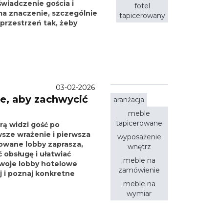
wiadczenie gościa i
fotel
ma znaczenie, szczególnie
tapicerowany
 przestrzeń tak, żeby
03-02-2026
e, aby zachwycić
aranżacja
meble
tapicerowane
rą widzi gość po
wsze wrażenie i pierwsza
wyposażenie
owane lobby zaprasza,
wnętrz
ć obsługę i ułatwiać
meble na
 Twoje lobby hotelowe
zamówienie
j i poznaj konkretne
meble na
wymiar