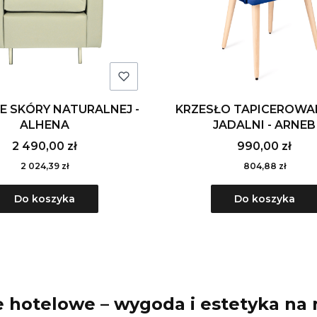
E SKÓRY NATURALNEJ -
KRZESŁO TAPICEROWA
ALHENA
JADALNI - ARNEB
2 490,00 zł
990,00 zł
2 024,39 zł
804,88 zł
Do koszyka
Do koszyka
e hotelowe – wygoda i estetyka na