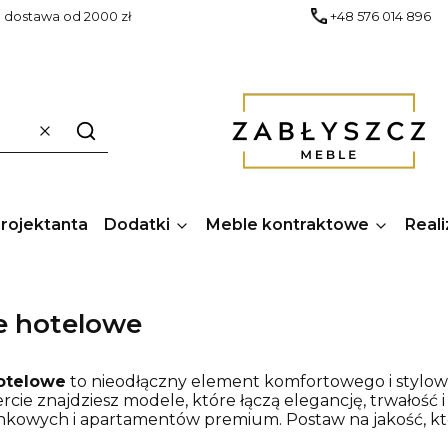
dostawa od 2000 zł
+48 576 014 896
Wyczyść
Szukaj
Projektanta
Dodatki
Meble kontraktowe
Reali
e hotelowe
otelowe
to nieodłączny element komfortowego i stylo
ercie znajdziesz modele, które łączą elegancję, trwałość 
kowych i apartamentów premium. Postaw na jakość, któr