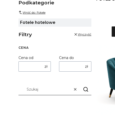
Podkategorie
Wróć do: Fotele
Fotele hotelowe
Filtry
Wyczyść
CENA
Cena od
Cena do
zł
zł
Wyczyść
Szukaj