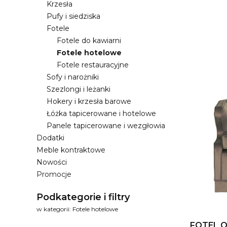
Krzesła
Pufy i siedziska
Fotele
Fotele do kawiarni
Fotele hotelowe
Lista
Fotele restauracyjne
Sofy i narożniki
Szezlongi i leżanki
Hokery i krzesła barowe
Łóżka tapicerowane i hotelowe
Panele tapicerowane i wezgłowia
Dodatki
Meble kontraktowe
Nowości
Promocje
Koniec menu
Podkategorie i filtry
w kategorii: Fotele hotelowe
FOTEL 