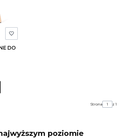
NE DO
Strona
z 1
 najwyższym poziomie