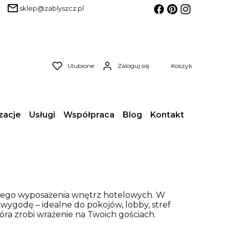
sklep@zablyszcz.pl
Produkty w koszyk
Ulubione
Zaloguj się
Koszyk
zacje
Usługi
Współpraca
Blog
Kontakt
wego wyposażenia wnętrz hotelowych. W
i wygodę – idealne do pokojów, lobby, stref
a zrobi wrażenie na Twoich gościach.