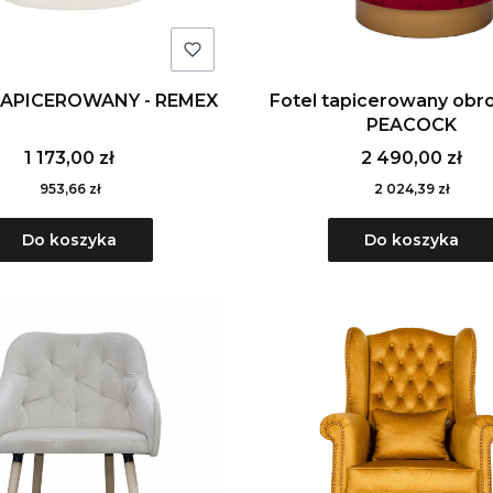
TAPICEROWANY - REMEX
Fotel tapicerowany obr
PEACOCK
1 173,00 zł
2 490,00 zł
953,66 zł
2 024,39 zł
Do koszyka
Do koszyka