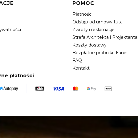
w stopce
ACJE
POMOC
Płatności
n
Odstąp od umowy tutaj
rywatności
Zwroty i reklamacje
e
Strefa Architekta i Projektanta
Koszty dostawy
Bezpłatne próbniki tkanin
FAQ
Kontakt
ne płatności