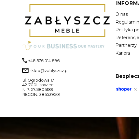
Linki 
INFORM
O nas
Regulami
Polityka p
Referencj
Partnerzy
Kariera
+48 576 014 896
sklep@zablyszcz.pl
Bezpiecz
ul. Ogrodowa 17
42-700Lisowice
NIP: 5751806189
REGON: 386539501