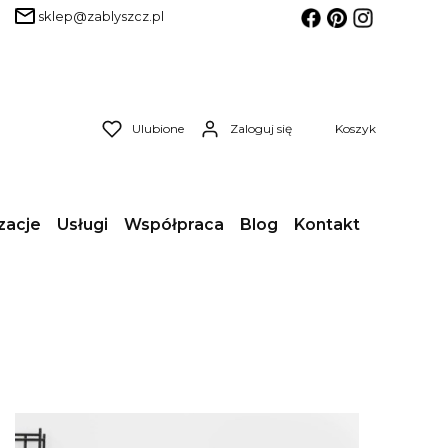
sklep@zablyszcz.pl
Produkty w koszyk
Ulubione
Zaloguj się
Koszyk
zacje
Usługi
Współpraca
Blog
Kontakt