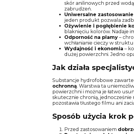
skór anilinowych przed wodą,
zabrudzeń.
Uniwersalne zastosowanie
jeden produkt pozwala zadb
Ożywienie i pogłębienie ko
blaknięciu kolorów. Nadaje i
Odporność na plamy
– chro
wchłanianie cieczy w struktur
Wydajność i ekonomia
– ko
dużej powierzchni. Jedno op
Jak działa specjali
Substancje hydrofobowe zawarte 
ochronną
. Warstwa ta uniemożliw
powierzchni i można je łatwo usu
skutecznie chronią, jednocześnie
pozostawia tłustego filmu ani zac
Sposób użycia krok 
Przed zastosowaniem
dobrze