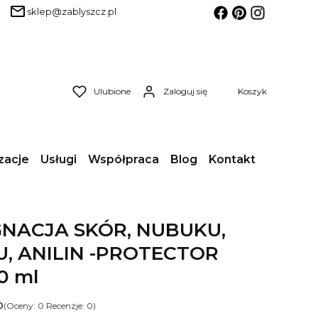
sklep@zablyszcz.pl
Produkty w koszyk
Ulubione
Zaloguj się
Koszyk
zacje
Usługi
Współpraca
Blog
Kontakt
NACJA SKÓR, NUBUKU,
, ANILIN -PROTECTOR
0 ml
0
(Oceny: 0 Recenzje: 0)