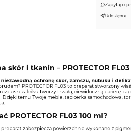
Zapytaj o p
Udostępnij
 skór i tkanin – PROTECTOR FL03 
i
niezawodną ochronę skór, zamszu, nubuku i delika
m brudem? PROTECTOR FL03 to preparat stworzony właśn
 rozpuszczalniku tworzy trwałą, niewidoczną barierę za
e. Dzięki temu Twoje meble, tapicerka samochodowa, tore
ta.
rać PROTECTOR FL03 100 ml?
 preparat zabezpiecza powierzchnie wykonane z pigme