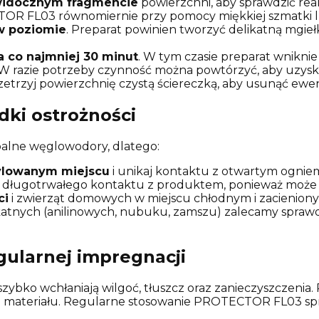
ewidocznym fragmencie
powierzchni, aby sprawdzić rea
OR FL03 równomiernie przy pomocy miękkiej szmatki lu
w poziomie
. Preparat powinien tworzyć delikatną mgieł
a co najmniej 30 minut
. W tym czasie preparat wniknie
 razie potrzeby czynność można powtórzyć, aby uzyska
zetrzyj powierzchnię czystą ściereczką, aby usunąć ewe
dki ostrożności
lne węglowodory, dlatego:
ylowanym miejscu
i unikaj kontaktu z otwartym ognie
aj długotrwałego kontaktu z produktem, ponieważ może
ci
i zwierząt domowych w miejscu chłodnym i zacienion
katnych (anilinowych, nubuku, zamszu) zalecamy sprawd
egularnej impregnacji
szybko wchłaniają wilgoć, tłuszcz oraz zanieczyszczenia.
a materiału. Regularne stosowanie PROTECTOR FL03 spra