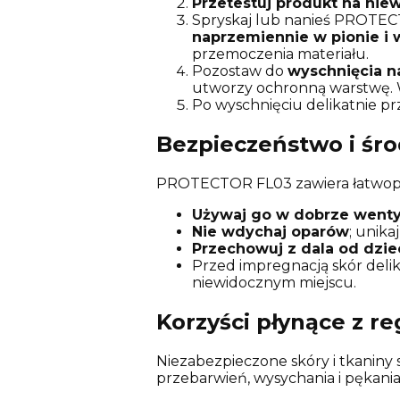
Przetestuj produkt na ni
Spryskaj lub nanieś PROTECT
naprzemiennie w pionie i 
przemoczenia materiału.
Pozostaw do
wyschnięcia n
utworzy ochronną warstwę. W
Po wyschnięciu delikatnie pr
Bezpieczeństwo i śro
PROTECTOR FL03 zawiera łatwopa
Używaj go w dobrze went
Nie wdychaj oparów
; unik
Przechowuj z dala od dzie
Przed impregnacją skór deli
niewidocznym miejscu.
Korzyści płynące z r
Niezabezpieczone skóry i tkaniny 
przebarwień, wysychania i pękani