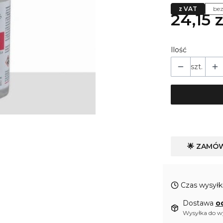
z VAT
be
24,15 z
Ilość
szt.
🌟 ZAMÓ
Czas wysyłki
Dostawa
o
Wysyłka do 