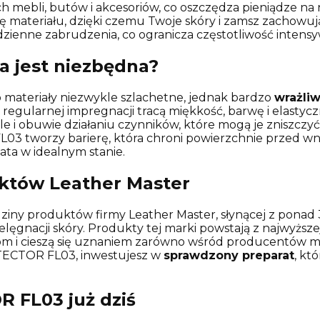
 mebli, butów i akcesoriów, co oszczędza pieniądze na 
 materiału, dzięki czemu Twoje skóry i zamsz zachowują
zienne zabrudzenia, co ogranicza częstotliwość intens
a jest niezbędna?
o materiały niezwykle szlachetne, jednak bardzo
wrażliw
z regularnej impregnacji tracą miękkość, barwę i elastyc
i obuwie działaniu czynników, które mogą je zniszczyć: r
3 tworzy barierę, która chroni powierzchnie przed wnik
ata w idealnym stanie.
któw Leather Master
ny produktów firmy Leather Master, słynącej z ponad 
ęgnacji skóry. Produkty tej marki powstają z najwyższej 
 i cieszą się uznaniem zarówno wśród producentów meb
TECTOR FL03, inwestujesz w
sprawdzony preparat
, kt
 FL03 już dziś