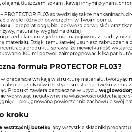
 olejami, tłuszczem, sokami, kawą i innymi płynami, chro
– PROTECTOR FL03 sprawdzi się także na tkaninach, dre
ać o wiele różnych powierzchni w Twoim domu.
loru
– preparat pogłębia i odświeża barwę skór oraz tka
m żywy, naturalny wygląd na dłużej.
ni przed plamami z jedzenia i napojów oraz trudnymi za
ę materiału. Dzięki temu łatwiej usuniesz zabrudzenia p
ncentracja produktu sprawia, że niewielka ilość wystar
akowanie 100 ml pozwoli zaimpregnować kilka par butów
styczna formuła PROTECTOR FL03?
w preparacie wnikają w strukturę materiału, tworzyąc
m
ia absorpcję płynów i tłustych substancji, dzięki czemu 
nąć. Produkt zawiera bezpieczne w użyciu
węglowodory 
 nie wpływając negatywnie na właściwości oddychające
iągnięć – pielęgnowana powierzchnia zachowuje swój nat
po kroku
 wstrząśnij butelkę
, aby wszystkie składniki preparat