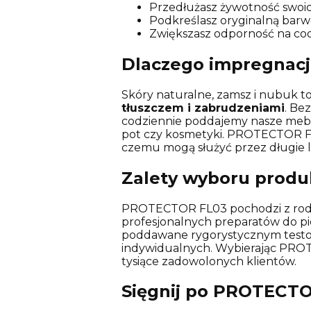
Przedłużasz żywotność swoich
Podkreślasz oryginalną barwę
Zwiększasz odporność na cod
Dlaczego impregnacj
Skóry naturalne, zamsz i nubuk t
tłuszczem i zabrudzeniami
. Be
codziennie poddajemy nasze meble 
pot czy kosmetyki. PROTECTOR FL0
czemu mogą służyć przez długie l
Zalety wyboru produ
PROTECTOR FL03 pochodzi z rodzi
profesjonalnych preparatów do piel
poddawane rygorystycznym testom
indywidualnych. Wybierając PRO
tysiące zadowolonych klientów.
Sięgnij po PROTECTOR