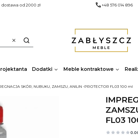
dostawa od 2000 zł
+48 576 014 896
Wyczyść
Szukaj
Projektanta
Dodatki
Meble kontraktowe
Reali
REGNACJA SKÓR, NUBUKU, ZAMSZU, ANILIN -PROTECTOR FL03 100 ml
IMPREG
ZAMSZU
FL03 10
0.0