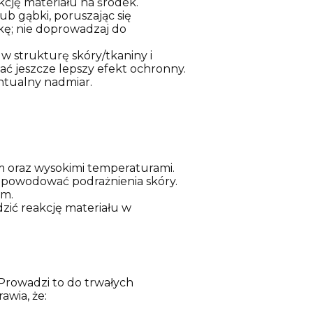
kcję materiału na środek.
b gąbki, poruszając się
kę; nie doprowadzaj do
 w strukturę skóry/tkaniny i
ć jeszcze lepszy efekt ochronny.
ntualny nadmiar.
m oraz wysokimi temperaturami.
 powodować podrażnienia skóry.
ym.
zić reakcję materiału w
 Prowadzi to do trwałych
wia, że: