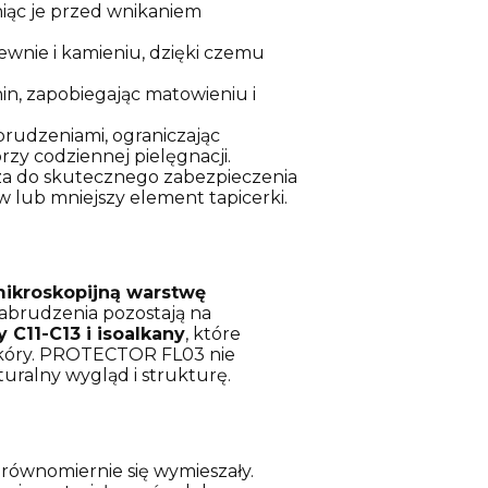
niąc je przed wnikaniem
wnie i kamieniu, dzięki czemu
nin, zapobiegając matowieniu i
brudzeniami, ograniczając
rzy codziennej pielęgnacji.
cza do skutecznego zabezpieczenia
 lub mniejszy element tapicerki.
ikroskopijną warstwę
zabrudzenia pozostają na
C11-C13 i isoalkany
, które
 skóry. PROTECTOR FL03 nie
uralny wygląd i strukturę.
u równomiernie się wymieszały.