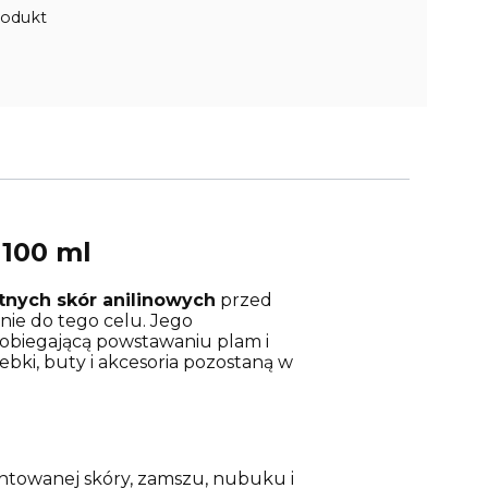
rodukt
100 ml
tnych skór anilinowych
przed
ie do tego celu. Jego
pobiegającą powstawaniu plam i
bki, buty i akcesoria pozostaną w
ntowanej skóry, zamszu, nubuku i